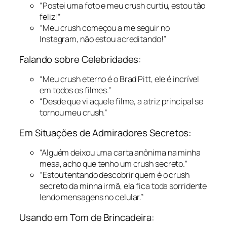
“Postei uma foto e meu crush curtiu, estou tão
feliz!”
“Meu crush começou a me seguir no
Instagram, não estou acreditando!”
Falando sobre Celebridades:
“Meu crush eterno é o Brad Pitt, ele é incrível
em todos os filmes.”
“Desde que vi aquele filme, a atriz principal se
tornou meu crush.”
Em Situações de Admiradores Secretos:
“Alguém deixou uma carta anônima na minha
mesa, acho que tenho um crush secreto.”
“Estou tentando descobrir quem é o crush
secreto da minha irmã, ela fica toda sorridente
lendo mensagens no celular.”
Usando em Tom de Brincadeira: