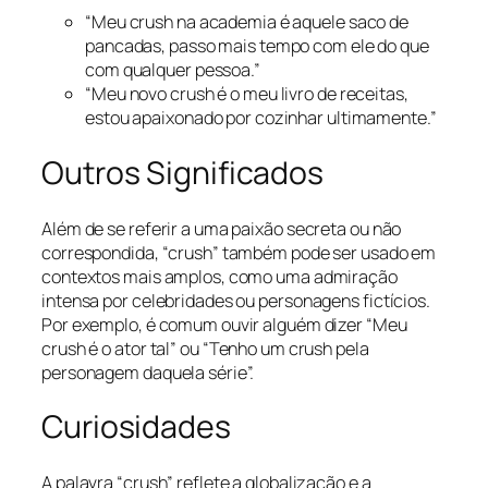
“Meu crush na academia é aquele saco de
pancadas, passo mais tempo com ele do que
com qualquer pessoa.”
“Meu novo crush é o meu livro de receitas,
estou apaixonado por cozinhar ultimamente.”
Outros Significados
Além de se referir a uma paixão secreta ou não
correspondida, “crush” também pode ser usado em
contextos mais amplos, como uma admiração
intensa por celebridades ou personagens fictícios.
Por exemplo, é comum ouvir alguém dizer “Meu
crush é o ator tal” ou “Tenho um crush pela
personagem daquela série”.
Curiosidades
A palavra “crush” reflete a globalização e a