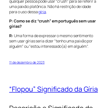
qualquer pessoa pode usar “crush” para se referir a
uma paixão platônica. Não há restrição de idade
para o uso dessa
gíria
.
P: Como se diz “crush” em português sem usar
gírias?
R:
Uma forma de expressar o mesmo sentimento
sem usar gírias seria dizer “tenho uma paixão por
alguém” ou “estou interessado(a) em alguém”.
11 de dezembro de 2023
“Flopou” Significado da Gíria