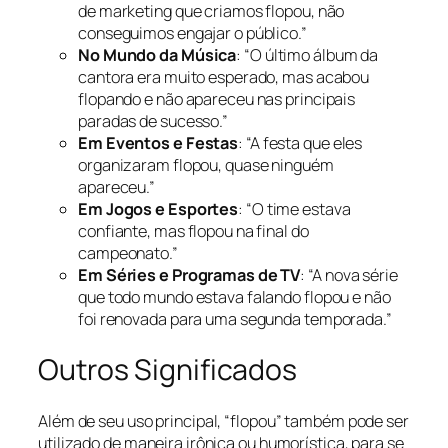
de marketing que criamos flopou, não
conseguimos engajar o público.”
No Mundo da Música
: “O último álbum da
cantora era muito esperado, mas acabou
flopando e não apareceu nas principais
paradas de sucesso.”
Em Eventos e Festas
: “A festa que eles
organizaram flopou, quase ninguém
apareceu.”
Em Jogos e Esportes
: “O time estava
confiante, mas flopou na final do
campeonato.”
Em Séries e Programas de TV
: “A nova série
que todo mundo estava falando flopou e não
foi renovada para uma segunda temporada.”
Outros Significados
Além de seu uso principal, “flopou” também pode ser
utilizado de maneira irônica ou humorística, para se