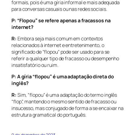
formais, pois é uma gíria informal e mais adequada
para conversas casuais ou nas redes sociais.
P: “Flopou” se refere apenas a fracassos na
internet?
R:
Embora seja mais comum em contextos
relacionados à internet e entretenimento, o
significado de “flopou” pode ser usado para se
referir a qualquer tipo de fracasso ou desempenho
insatisfatório ou ruim.
P: A gíria “flopou” é uma adaptação direta do
inglês?
R:
Sim, “flopou” é uma adaptação do termo inglês
“flop”, mantendo o mesmo sentido de fracasso ou
insucesso, mas conjugado de forma a se encaixar na
estrutura gramatical do português.
9 de dezembro de 2023