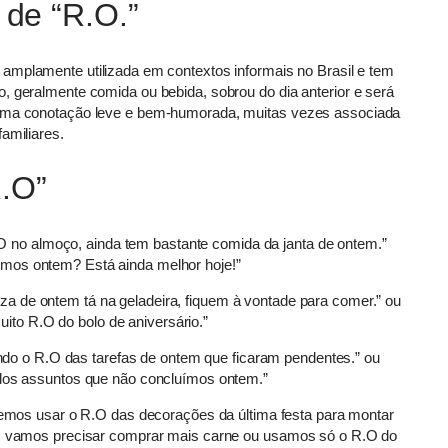
 de “R.O.”
amplamente utilizada em contextos informais no Brasil e tem
, geralmente comida ou bebida, sobrou do dia anterior e será
a uma conotação leve e bem-humorada, muitas vezes associada
amiliares.
.O”
 no almoço, ainda tem bastante comida da janta de ontem.”
emos ontem? Está ainda melhor hoje!”
za de ontem tá na geladeira, fiquem à vontade para comer.” ou
to R.O do bolo de aniversário.”
o o R.O das tarefas de ontem que ficaram pendentes.” ou
 dos assuntos que não concluímos ontem.”
mos usar o R.O das decorações da última festa para montar
co, vamos precisar comprar mais carne ou usamos só o R.O do