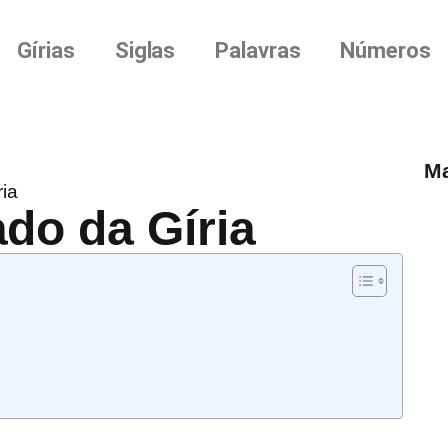
Gírias
Siglas
Palavras
Números
Ma
ria
ado da Gíria