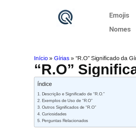
Emojis
Nomes
Início
»
Gírias
»
“R.O” Significado da Gí
“R.O” Signific
Índice
Descrição e Significado de “R.O.”
Exemplos de Uso de “R.O”
Outros Significados de “R.O”
Curiosidades
Perguntas Relacionados