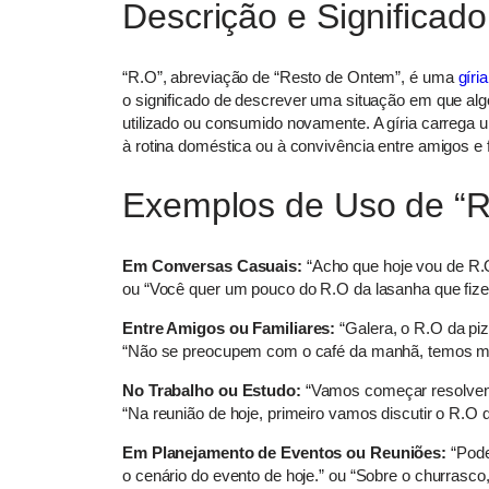
Descrição e Significado
“R.O”, abreviação de “Resto de Ontem”, é uma
gíria
o significado de descrever uma situação em que algo
utilizado ou consumido novamente. A gíria carreg
à rotina doméstica ou à convivência entre amigos e f
Exemplos de Uso de “R
Em Conversas Casuais:
“Acho que hoje vou de R.O
ou “Você quer um pouco do R.O da lasanha que fiz
Entre Amigos ou Familiares:
“Galera, o R.O da piz
“Não se preocupem com o café da manhã, temos mui
No Trabalho ou Estudo:
“Vamos começar resolvend
“Na reunião de hoje, primeiro vamos discutir o R.O
Em Planejamento de Eventos ou Reuniões:
“Pode
o cenário do evento de hoje.” ou “Sobre o churras