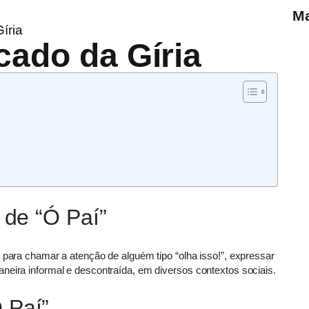
Ma
íria
icado da Gíria
 de “Ó Paí”
o para chamar a atenção de alguém tipo “olha isso!”, expressar
neira informal e descontraída, em diversos contextos sociais.
 Paí”