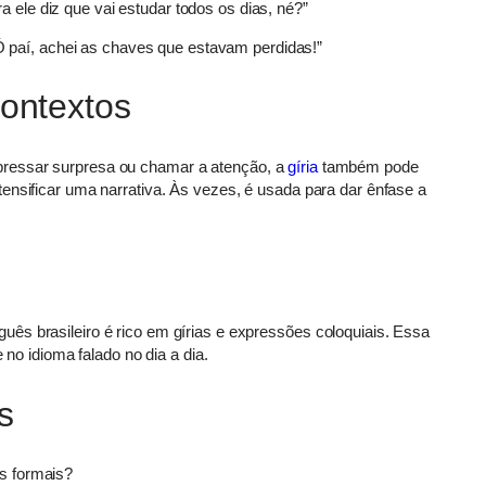
ra ele diz que vai estudar todos os dias, né?”
Ó paí, achei as chaves que estavam perdidas!”
Contextos
ressar surpresa ou chamar a atenção, a
gíria
também pode
ensificar uma narrativa. Às vezes, é usada para dar ênfase a
ês brasileiro é rico em gírias e expressões coloquiais. Essa
 no idioma falado no dia a dia.
s
s formais?