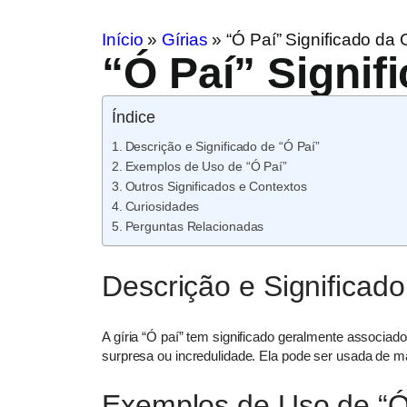
Início
»
Gírias
»
“Ó Paí” Significado da G
“Ó Paí” Signif
Índice
Descrição e Significado de “Ó Paí”
Exemplos de Uso de “Ó Paí”
Outros Significados e Contextos
Curiosidades
Perguntas Relacionadas
Descrição e Significado
A gíria “Ó paí” tem significado geralmente associad
surpresa ou incredulidade. Ela pode ser usada de ma
Exemplos de Uso de “Ó