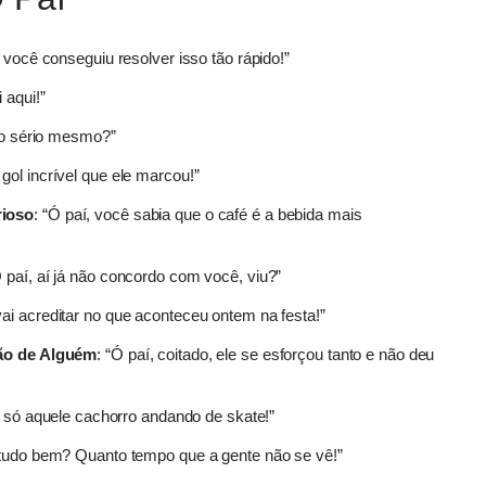
e você conseguiu resolver isso tão rápido!”
 aqui!”
ndo sério mesmo?”
 gol incrível que ele marcou!”
rioso
: “Ó paí, você sabia que o café é a bebida mais
Ó paí, aí já não concordo com você, viu?”
 vai acreditar no que aconteceu ontem na festa!”
ão de Alguém
: “Ó paí, coitado, ele se esforçou tanto e não deu
ha só aquele cachorro andando de skate!”
, tudo bem? Quanto tempo que a gente não se vê!”