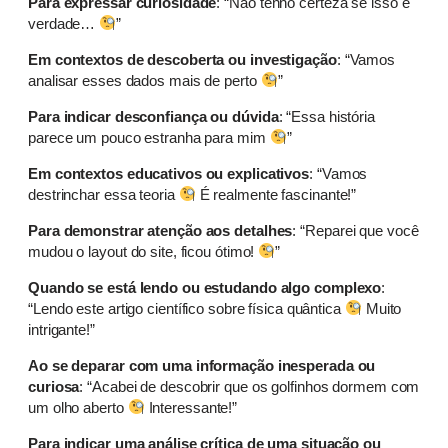
Para expressar curiosidade
: “Não tenho certeza se isso é
verdade…
”
Em contextos de descoberta ou investigação
: “Vamos
analisar esses dados mais de perto
”
Para indicar desconfiança ou dúvida
: “Essa história
parece um pouco estranha para mim
”
Em contextos educativos ou explicativos
: “Vamos
destrinchar essa teoria
É realmente fascinante!”
Para demonstrar atenção aos detalhes
: “Reparei que você
mudou o layout do site, ficou ótimo!
”
Quando se está lendo ou estudando algo complexo
:
“Lendo este artigo científico sobre física quântica
Muito
intrigante!”
Ao se deparar com uma informação inesperada ou
curiosa
: “Acabei de descobrir que os golfinhos dormem com
um olho aberto
Interessante!”
Para indicar uma análise crítica de uma situação ou